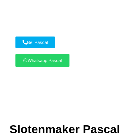
streeft binnen 20 minuten ter plaatse te zijn in
Riel en omgeving. Bel of whatsapp direct elke
dag tussen 8.00 en 22.00.
Bel Pascal
Whatsapp Pascal
Slotenmaker Pascal