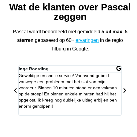
Wat de klanten over Pascal
zeggen
Pascal wordt beoordeeld met gemiddeld
5 uit max. 5
sterren
gebaseerd op 60+
ervaringen
in de regio
Tilburg in Google.
Inge Roording
Hans H
Geweldige en snelle service! Vanavond gebeld
Bedankt
vanwege een probleem met het slot van mijn
weigerd
voordeur. Binnen 10 minuten stond er een vakman
telefoo
op de stoep! En binnen enkele minuten had hij het
Service
opgelost. Ik kreeg nog duidelijke uitleg erbij en ben
kunnen
enorm geholpen!!