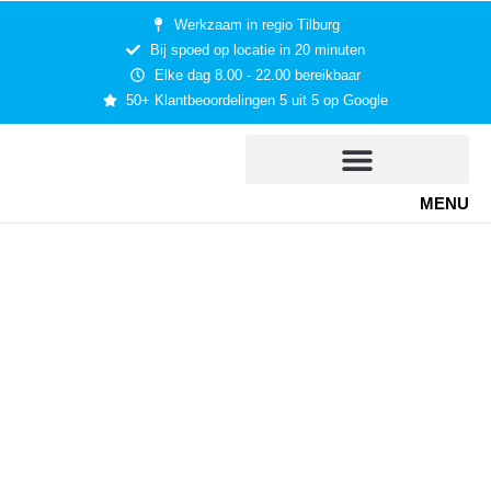
Werkzaam in regio Tilburg
Bij spoed op locatie in 20 minuten
Elke dag 8.00 - 22.00 bereikbaar
50+ Klantbeoordelingen 5 uit 5 op Google
MENU
Slotenmaker Riel
Pascal van Ierland is een gediplomeerde
slotenmaker uit Goirle die bij spoed ernaar