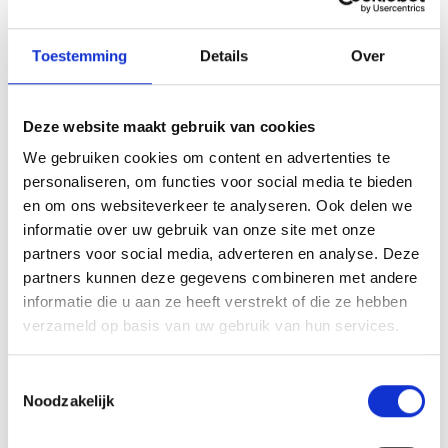
Altijd snel ter plaatse in Riel
Toestemming
Details
Over
Heeft u uzelf buitengesloten of werkt uw slot niet
meer? Pascal begrijpt hoe stressvol dat kan zijn
en zorgt ervoor dat u snel weer naar binnen kunt.
Deze website maakt gebruik van cookies
Met zijn lokale aanwezigheid in Riel is hij vaak
We gebruiken cookies om content en advertenties te
binnen
20 minuten
ter plaatse. Hij opent uw deur
personaliseren, om functies voor social media te bieden
zorgvuldig en zonder schade, zodat u geen
en om ons websiteverkeer te analyseren. Ook delen we
informatie over uw gebruik van onze site met onze
onnodige kosten maakt voor nieuwe sloten.
partners voor social media, adverteren en analyse. Deze
partners kunnen deze gegevens combineren met andere
Specialist in sloten en beveiliging
informatie die u aan ze heeft verstrekt of die ze hebben
Pascal biedt niet alleen hulp in noodsituaties,
verzameld op basis van uw gebruik van hun services.
maar denkt ook graag met u mee over de
veiligheid van uw woning of bedrijf. Van het
T
vervangen van verouderde sloten tot het
Noodzakelijk
o
installeren van kerntrekbeveiliging en andere
e