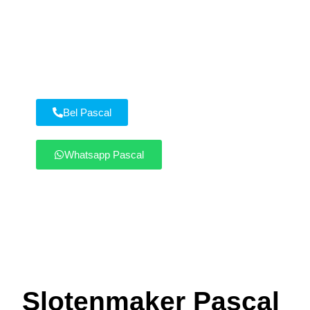
slotenmaker die bij spoed ernaar streeft
binnen 20 minuten ter plaatse te zijn in
Oisterwijk en omgeving. Bel of whatsapp
direct elke dag tussen 8.00 en 22.00.
Bel Pascal
Whatsapp Pascal
Slotenmaker Pascal