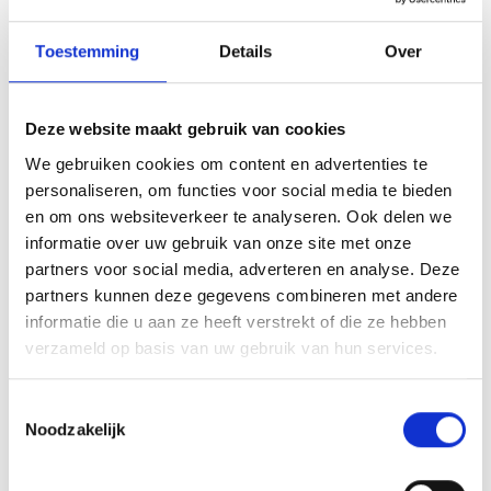
een snelle en professionele oplossing.
Toestemming
Details
Over
Slotenmaker met spoed in Oisterwijk
Heeft u zichzelf buitengesloten of werkt uw slot
niet meer naar behoren? Pascal begrijpt hoe
Deze website maakt gebruik van cookies
vervelend dat kan zijn en zorgt ervoor dat u snel
We gebruiken cookies om content en advertenties te
wordt geholpen. Binnen
20 minuten
staat hij bij u
personaliseren, om functies voor social media te bieden
in Oisterwijk om uw deur schadevrij te openen.
en om ons websiteverkeer te analyseren. Ook delen we
Met zijn vakmanschap en moderne technieken
informatie over uw gebruik van onze site met onze
wordt het probleem z.s.m. opgelost.
partners voor social media, adverteren en analyse. Deze
partners kunnen deze gegevens combineren met andere
Optimale beveiliging op maat
informatie die u aan ze heeft verstrekt of die ze hebben
verzameld op basis van uw gebruik van hun services.
Naast hulp bij noodsituaties biedt Pascal
deskundig advies en praktische oplossingen om
T
uw woning of bedrijfspand beter te beveiligen. Of
Noodzakelijk
o
het nu gaat om het vervangen van oude sloten,
e
het installeren van
meerpuntssluitingen
of het
s