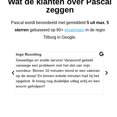
Wat de klanten over Pascal
zeggen
Pascal wordt beoordeeld met gemiddeld
5 uit max. 5
sterren
gebaseerd op 60+
ervaringen
in de regio
Tilburg in Google.
Inge Roording
Hans H
Geweldige en snelle service! Vanavond gebeld
Bedankt
vanwege een probleem met het slot van mijn
weigerd
voordeur. Binnen 10 minuten stond er een vakman
telefoo
op de stoep! En binnen enkele minuten had hij het
Service
opgelost. Ik kreeg nog duidelijke uitleg erbij en ben
kunnen
enorm geholpen!!