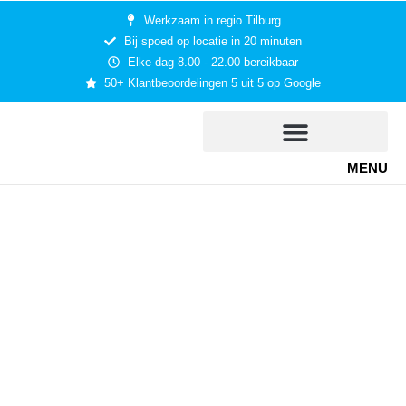
Werkzaam in regio Tilburg
Bij spoed op locatie in 20 minuten
Elke dag 8.00 - 22.00 bereikbaar
50+ Klantbeoordelingen 5 uit 5 op Google
MENU
Slotenmaker
Oisterwijk
Pascal van Ierland is een gediplomeerde