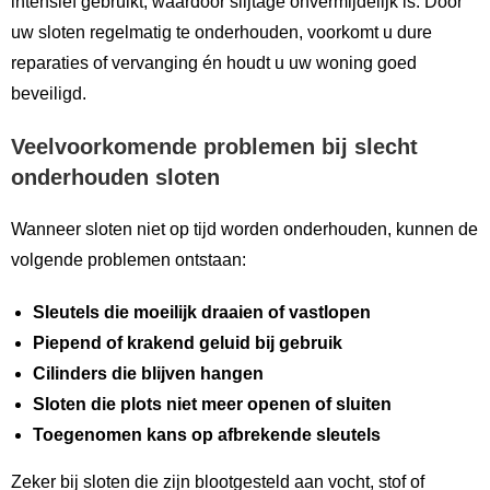
intensief gebruikt, waardoor slijtage onvermijdelijk is. Door
uw sloten regelmatig te onderhouden, voorkomt u dure
reparaties of vervanging én houdt u uw woning goed
beveiligd.
Veelvoorkomende problemen bij slecht
onderhouden sloten
Wanneer sloten niet op tijd worden onderhouden, kunnen de
volgende problemen ontstaan:
Sleutels die moeilijk draaien of vastlopen
Piepend of krakend geluid bij gebruik
Cilinders die blijven hangen
Sloten die plots niet meer openen of sluiten
Toegenomen kans op afbrekende sleutels
Zeker bij sloten die zijn blootgesteld aan vocht, stof of