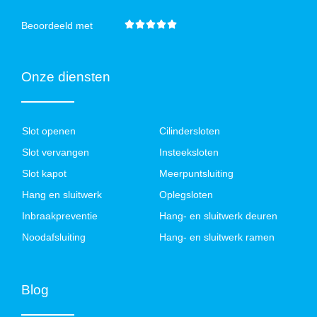
Beoordeeld met
Onze diensten
Slot openen
Cilindersloten
Slot vervangen
Insteeksloten
Slot kapot
Meerpuntsluiting
Hang en sluitwerk
Oplegsloten
Inbraakpreventie
Hang- en sluitwerk deuren
Noodafsluiting
Hang- en sluitwerk ramen
Blog