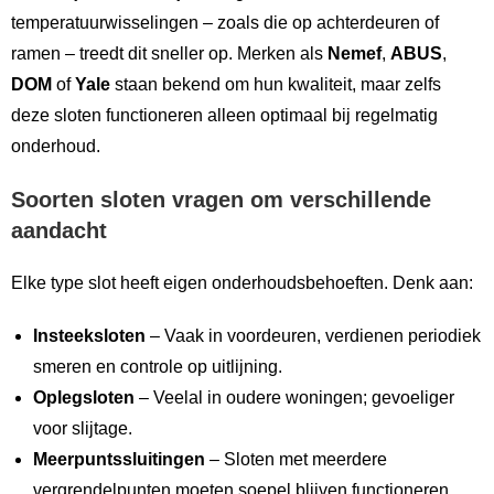
temperatuurwisselingen – zoals die op achterdeuren of
ramen – treedt dit sneller op. Merken als
Nemef
,
ABUS
,
DOM
of
Yale
staan bekend om hun kwaliteit, maar zelfs
deze sloten functioneren alleen optimaal bij regelmatig
onderhoud.
Soorten sloten vragen om verschillende
aandacht
Elke type slot heeft eigen onderhoudsbehoeften. Denk aan:
Insteeksloten
– Vaak in voordeuren, verdienen periodiek
smeren en controle op uitlijning.
Oplegsloten
– Veelal in oudere woningen; gevoeliger
voor slijtage.
Meerpuntssluitingen
– Sloten met meerdere
vergrendelpunten moeten soepel blijven functioneren.