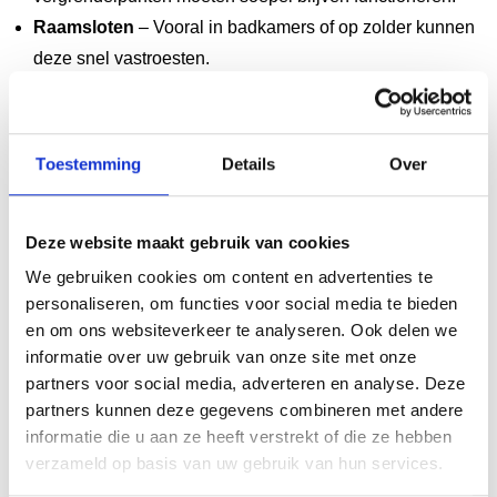
Raamsloten
– Vooral in badkamers of op zolder kunnen
deze snel vastroesten.
Regelmatig onderhoud verlengt de levensduur van al deze
soorten aanzienlijk.
Toestemming
Details
Over
Tips voor zelf sloten onderhouden
Deze website maakt gebruik van cookies
U kunt zelf al veel doen om uw sloten soepel en veilig te
houden:
We gebruiken cookies om content en advertenties te
personaliseren, om functies voor social media te bieden
Smeer sloten 2 à 3 keer per jaar
met een speciaal
en om ons websiteverkeer te analyseren. Ook delen we
informatie over uw gebruik van onze site met onze
slotensmeermiddel (géén WD-40, dit trekt juist vuil aan).
partners voor social media, adverteren en analyse. Deze
Gebruik liever een slotenspray van GT7.
partners kunnen deze gegevens combineren met andere
Verwijder stof en vuil
rondom het sleutelgat met een
informatie die u aan ze heeft verstrekt of die ze hebben
zachte borstel.
verzameld op basis van uw gebruik van hun services.
Controleer de werking van de sleutel
– loopt hij stroef,