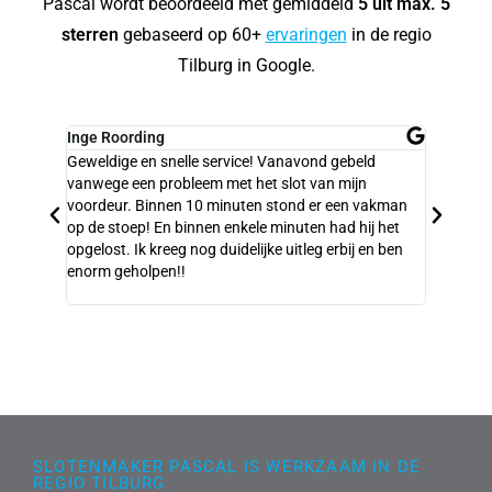
Pascal wordt beoordeeld met gemiddeld
5 uit max. 5
sterren
gebaseerd op 60+
ervaringen
in de regio
Tilburg in Google.
Inge Roording
Hans Hui
Geweldige en snelle service! Vanavond gebeld
Bedankt v
vanwege een probleem met het slot van mijn
weigerde 
voordeur. Binnen 10 minuten stond er een vakman
telefoont
op de stoep! En binnen enkele minuten had hij het
Service m
opgelost. Ik kreeg nog duidelijke uitleg erbij en ben
kunnen. 
enorm geholpen!!
SLOTENMAKER PASCAL IS WERKZAAM IN DE
REGIO TILBURG