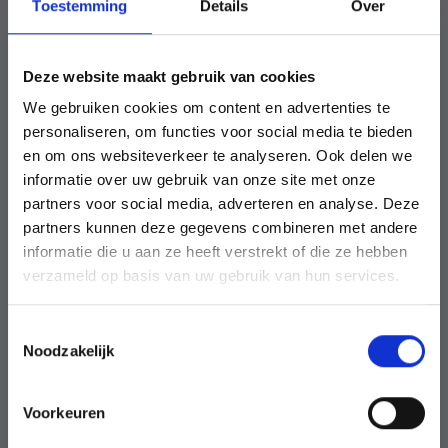
Toestemming
Details
Over
Deze website maakt gebruik van cookies
We gebruiken cookies om content en advertenties te
personaliseren, om functies voor social media te bieden
en om ons websiteverkeer te analyseren. Ook delen we
informatie over uw gebruik van onze site met onze
partners voor social media, adverteren en analyse. Deze
partners kunnen deze gegevens combineren met andere
informatie die u aan ze heeft verstrekt of die ze hebben
verzameld op basis van uw gebruik van hun services.
T
Noodzakelijk
o
e
s
Voorkeuren
t