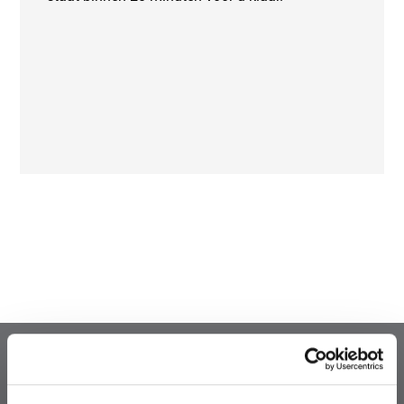
Werkwijze bij slotenmaker
diensten (niet-spoed):