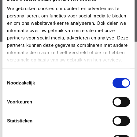
We gebruiken cookies om content en advertenties te
personaliseren, om functies voor social media te bieden
Contactformulier
en om ons websiteverkeer te analyseren. Ook delen we
informatie over uw gebruik van onze site met onze
partners voor social media, adverteren en analyse. Deze
partners kunnen deze gegevens combineren met andere
informatie die u aan ze heeft verstrekt of die ze hebben
verzameld op basis van uw gebruik van hun services.
Wat de klanten over Pascal
zeggen
T
Noodzakelijk
o
Pascal wordt beoordeeld met gemiddeld
5 uit max. 5
e
sterren
gebaseerd op 60+
ervaringen
in de regio
s
Voorkeuren
t
Tilburg in Google.
e
m
Statistieken
Inge Roording
Hans H
m
Geweldige en snelle service! Vanavond gebeld
Bedankt
i