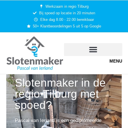
Werkzaam in regio Tilburg
Bij spoed op locatie in 20 minuten
Elke dag 8.00 - 22.00 bereikbaar
50+ Klantbeoordelingen 5 uit 5 op Google
MENU
Slotenmaker in de
regio Tilburg met
spoed?
Pascal van Ierland is een gediplomeerde