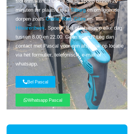
slotenmaker uit Goirle die bij spoed binnen 20
minuten ter plaatse is in
Tilburg
en omliggende
dorpen zoals
Goirle
,
Riel
,
Gilze
en
Hilvarenbeek
. Spoed? Bel of whatsapp elke dag
tussen 8.00 en 22.00. Geen spoed? Leg dan
contact met Pascal voor een afspraak op locatie
via het formulier, telefonisch, e-mail of
whatsapp.
Bel Pascal
Whatsapp Pascal