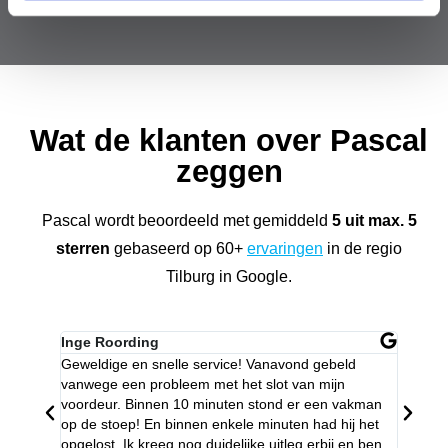
Wat de klanten over Pascal
zeggen
Pascal wordt beoordeeld met gemiddeld
5 uit max. 5
sterren
gebaseerd op 60+
ervaringen
in de regio
Tilburg in Google.
Inge Roording
Hans H
Geweldige en snelle service! Vanavond gebeld
Bedankt
vanwege een probleem met het slot van mijn
weigerd
voordeur. Binnen 10 minuten stond er een vakman
telefoo
op de stoep! En binnen enkele minuten had hij het
Service
opgelost. Ik kreeg nog duidelijke uitleg erbij en ben
kunnen