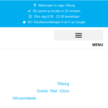
Werkzaam in regio Tilburg
Bij spoed op locatie in 20 minuten
Elke dag 8.00 - 22.00 bereikbaar
50+ Klantbeoordelingen 5 uit 5 op Google
MENU
Noodafsluiting
Pascal van Ierland is een gediplomeerde
slotenmaker uit Goirle die bij spoed binnen 20
minuten ter plaatse is in
Tilburg
en omliggende
dorpen zoals
Goirle
,
Riel
,
Gilze
en
Hilvarenbeek
. Spoed? Bel of whatsapp elke dag
tussen 8.00 en 22.00. Geen spoed? Leg dan