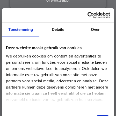
of whatsapp.
STAP 2
Toestemming
Details
Over
Deze website maakt gebruik van cookies
Pascal reageert binnen 24u en vaak sneller voor
We gebruiken cookies om content en advertenties te
een Gratis inventarisatie op locatie in enkele
personaliseren, om functies voor social media te bieden
dagen.
en om ons websiteverkeer te analyseren. Ook delen we
informatie over uw gebruik van onze site met onze
partners voor social media, adverteren en analyse. Deze
partners kunnen deze gegevens combineren met andere
STAP 3
informatie die u aan ze heeft verstrekt of die ze hebben
verzameld op basis van uw gebruik van hun services.
T