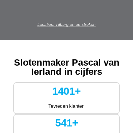
Locaties: Tilburg en omstreken
Slotenmaker Pascal van
Ierland in cijfers
1401+
Tevreden klanten
541+