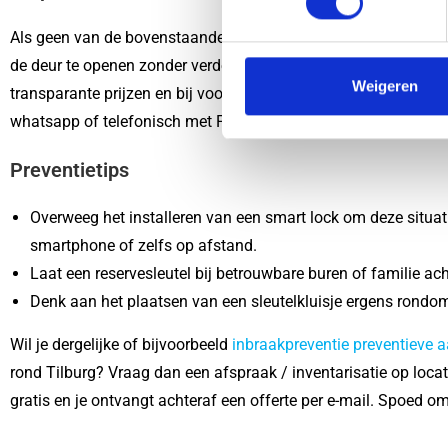
s
t
Als geen van de bovenstaande oplossingen werkt, is het tijd 
e
de deur te openen zonder verdere schade aan het slot of de d
m
Weigeren
transparante prijzen en bij voorkeur woonachtig in de buurt. Wo
m
whatsapp of telefonisch met Pascal. Bij spoed is Pascal binn
i
n
Preventietips
g
s
Overweeg het installeren van een smart lock om deze situat
s
smartphone of zelfs op afstand.
e
Laat een reservesleutel bij betrouwbare buren of familie ach
l
e
Denk aan het plaatsen van een sleutelkluisje ergens rondom 
c
Wil je dergelijke of bijvoorbeeld
inbraakpreventie preventieve 
t
rond Tilburg? Vraag dan een afspraak / inventarisatie op locat
i
e
gratis en je ontvangt achteraf een offerte per e-mail. Spoed o