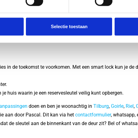
om een
gediplomeerde en erkende slotenmaker
te bellen. Zij heb
eur. Let op voor malafide slotenmakers. Kies voor een betrouwba
Selectie toestaan
on je in Tilburg, Goirle, Riel, Hilvarenbeek of ander dorp rond T
en 20 minuten ter plaatse met gespecialiseerd materiaal om de d
ies in de toekomst te voorkomen. Met een smart lock kun je de d
ter.
je huis waarin je een reservesleutel veilig kunt opbergen.
aanpassingen
doen en ben je woonachtig in
Tilburg
,
Goirle
,
Riel
,
G
ie aan door Pascal. Dit kan via het
contactformulier
, whatsapp, e
mdat de sleutel aan de binnenkant van de deur zit? Bel of whatsa