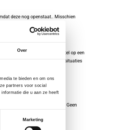
 omdat deze nog openstaat.. Misschien
het slot besparen.
Over
n. Het hebben van een reservesleutel op een
leutel ook van pas komen in noodsituaties
 media te bieden en om ons
ze partners voor social
nformatie die u aan ze heeft
 Dit vereist meestal een
de vergrendeling terug te duwen. Geen
Marketing