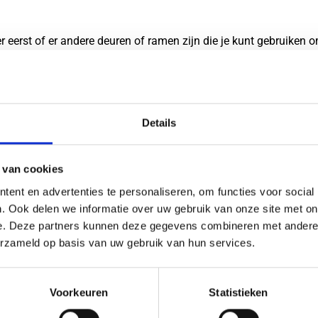
 eerst of er andere deuren of ramen zijn die je kunt gebruiken
s. Dit kan je de moeite en kosten van het forceren of openen van 
Details
 jouw huis hebben, is dit het perfecte moment om die te gebruike
rminderen in dit soort situaties. Daarnaast kan een dergelijke s
 van cookies
ent en advertenties te personaliseren, om functies voor social
. Ook delen we informatie over uw gebruik van onze site met on
e. Deze partners kunnen deze gegevens combineren met andere i
oegang te krijgen tot het mechanisme dat de deur op slot houdt.
erzameld op basis van uw gebruik van hun services.
et een schroevendraaier of een ander dun gereedschap proberen 
de buren.
Voorkeuren
Statistieken