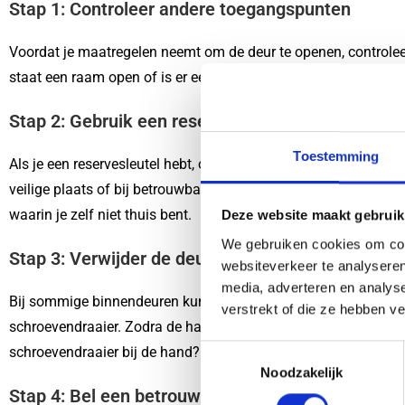
Stap 1: Controleer andere toegangspunten
Voordat je maatregelen neemt om de deur te openen, controleer
staat een raam open of is er een andere deur die niet op slot i
Stap 2: Gebruik een reserve- of buren sleutel
Toestemming
Als je een reservesleutel hebt, of als je buren een sleutel van
veilige plaats of bij betrouwbare buren kan een hoop stress ve
waarin je zelf niet thuis bent.
Deze website maakt gebruik
We gebruiken cookies om cont
Stap 3: Verwijder de deurklink
websiteverkeer te analyseren
media, adverteren en analys
Bij sommige binnendeuren kun je de deurklink verwijderen om t
verstrekt of die ze hebben v
schroevendraaier. Zodra de handgreep verwijderd is, kun je m
T
schroevendraaier bij de hand? Vraag een schroevendraaier bij 
Noodzakelijk
o
Stap 4: Bel een betrouwbare slotenmaker
e