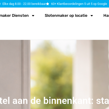
Elke dag 8.00 - 22.00 bereikbaar
60+ Klantbeoordelingen 5 uit 5 op Google
maker Diensten
Slotenmaker op locatie
Ha
tel aan de binnenkant: st