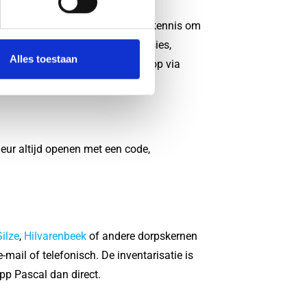
ben het juiste gereedschap en de kennis om
re slotenmaker met goede recensies,
Alles toestaan
ilburg? Neem dan direct contact op via
eur te openen.
eur altijd openen met een code,
ilze
,
Hilvarenbeek
of andere dorpskernen
-mail of telefonisch. De inventarisatie is
pp Pascal dan direct.